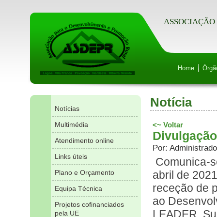
ASSOCIAÇÃO 
Home
Órgã
Notícia
Notícias
Multimédia
<~ Voltar
Divulgação
Atendimento online
Por: Administrado
Links úteis
Comunica-se
Plano e Orçamento
abril de 202
receção de p
Equipa Técnica
ao Desenvol
Projetos cofinanciados
LEADER, Sub
pela UE