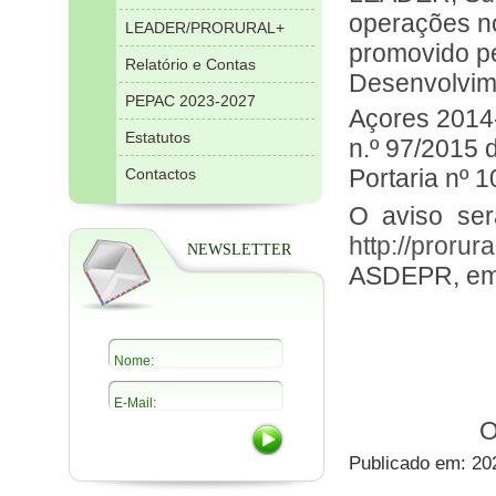
operações no
LEADER/PRORURAL+
promovido p
Relatório e Contas
Desenvolvim
PEPAC 2023-2027
Açores 201
Estatutos
n.º 97/2015 d
Portaria nº 1
Contactos
O aviso se
http://prorur
NEWSLETTER
ASDEPR, e
O
Publicado em: 20