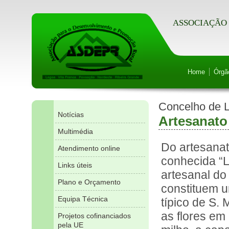
ASSOCIAÇÃO 
Home
Órgã
Concelho de 
Notícias
Artesanato
Multimédia
Do artesana
Atendimento online
conhecida “L
Links úteis
artesanal do
Plano e Orçamento
constituem u
Equipa Técnica
típico de S.
as flores em
Projetos cofinanciados
pela UE