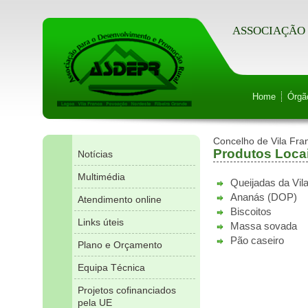
ASSOCIAÇÃO 
Home
Órgã
Concelho de Vila Fr
Produtos Loca
Notícias
Multimédia
Queijadas da Vil
Ananás (DOP)
Atendimento online
Biscoitos
Links úteis
Massa sovada
Pão caseiro
Plano e Orçamento
Equipa Técnica
Projetos cofinanciados
pela UE