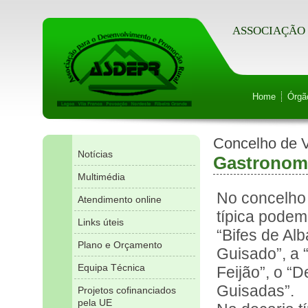
ASSOCIAÇÃO 
Home
Órgã
Concelho de 
Notícias
Gastronom
Multimédia
No concelho
Atendimento online
típica podem
Links úteis
“Bifes de Al
Plano e Orçamento
Guisado”, a 
Equipa Técnica
Feijão”, o “
Guisadas”.
Projetos cofinanciados
pela UE