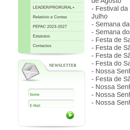
de Agosto
- Festival da
LEADER/PRORURAL+
Julho
Relatório e Contas
- Semana da 
PEPAC 2023-2027
- Semana do 
Estatutos
- Festa de S
Contactos
- Festa de S
- Festa de S
- Festa do S
NEWSLETTER
- Nossa Senh
- Festa de S
- Nossa Senh
- Nossa Sen
- Nossa Sen