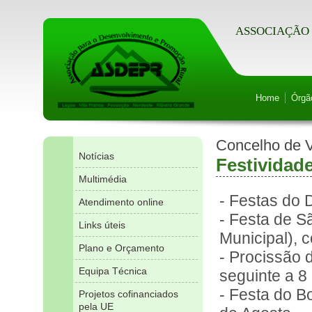
ASSOCIAÇÃO 
Home
Órgã
Concelho de 
Notícias
Festividad
Multimédia
- Festas do D
Atendimento online
- Festa de 
Links úteis
Municipal), 
Plano e Orçamento
- Procissão 
Equipa Técnica
seguinte a 8
- Festa do B
Projetos cofinanciados
pela UE