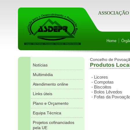
ASSOCIAÇÃO 
Home
Órgã
Concelho de Povoaç
Produtos Loca
Notícias
Multimédia
- Licores
- Compotas
Atendimento online
- Biscoitos
- Bolos Lêvedos
Links úteis
- Fofas da Povoaçã
Plano e Orçamento
Equipa Técnica
Projetos cofinanciados
pela UE