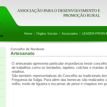
ASSOCIAÇÃO PARA O DESENVOLVIMENTO E
PROMOÇÃO RURAL
Home
Órgãos Sociais
Associados
LEADER-PRORU
Concelho de Nordeste
Artesanato
O artesanato apresenta particular importância neste concelh
de trabalhos como os bordados, tapetes, colchas e mantas de
retalhos.
São também representativas do Concelho as tradicionais bon
Freguesia da Salga. Para além das bonecas são realizados o
milho, miolo de figueira e escamas de peixe e chapéus em pa