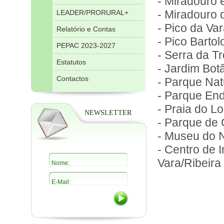
- Miradouro 
- Miradouro 
LEADER/PRORURAL+
- Pico da Va
Relatório e Contas
- Pico Barto
PEPAC 2023-2027
- Serra da T
Estatutos
- Jardim Bot
Contactos
- Parque Nat
- Parque En
- Praia do 
NEWSLETTER
- Parque de 
- Museu do 
- Centro de 
Vara/Ribeira